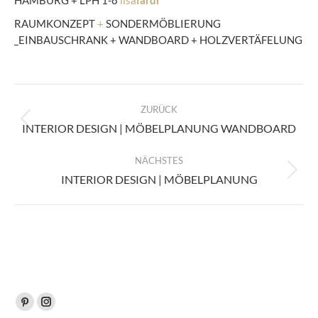
RAUMKONZEPT
+
SONDERMÖBLIERUNG
_EINBAUSCHRANK + WANDBOARD + HOLZVERTÄFELUNG
KOMMENTARNAVIGATION
ZURÜCK
Vorheriger
INTERIOR DESIGN | MÖBELPLANUNG WANDBOARD
Beitrag:
NÄCHSTES
Nächster
INTERIOR DESIGN | MÖBELPLANUNG
Beitrag:
Finden Sie uns auf:
Pinterest
Instagram