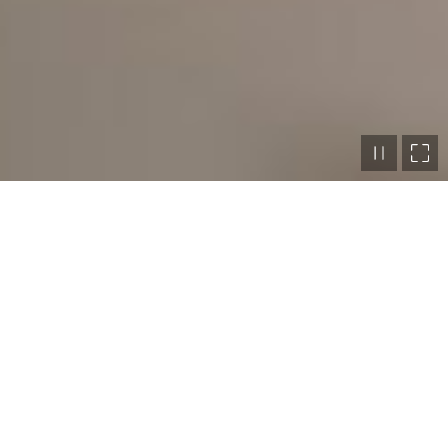
MIT VIEL LIEBE UND LEIDENSCHAFT FÜR DESIGN,
FEINE GESTALTUNG, PURISTISCHE LINIENFÜHRUNG
BIETET STUDIO LISA FARDI HOCHWERTIGE,
INDIVIDUELLE UND ANSPRUCHSVOLLE
INNENARCHITEKTUR SOWIE MÖBELDESIGN.