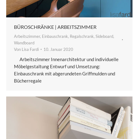
BÜROSCHRÄNKE | ARBEITSZIMMER
Arbeitszimmer
,
Einbauschrank
,
Regalschrank
,
Sideboard
,
Wandboard
Von
Lisa Fardi
10. Januar 2020
Arbeitszimmer Innenarchitektur und individuelle
Möbelgestaltung Entwurf und Umsetzung:
Einbauschrank mit abgerundeten Griffmulden und
Bücherregale