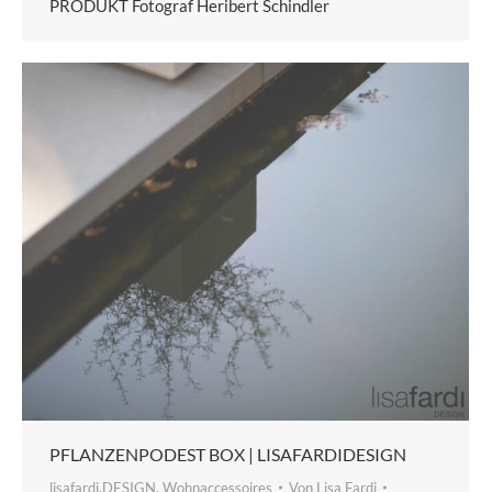
PRODUKT Fotograf Heribert Schindler
PFLANZENPODEST BOX | LISAFARDIDESIGN
lisafardi.DESIGN
,
Wohnaccessoires
Von
Lisa Fardi