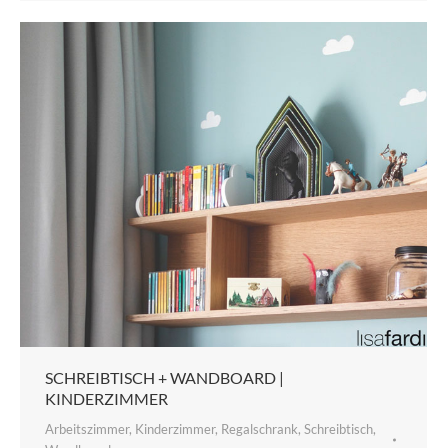
SCHREIBTISCH + WANDBOARD |
KINDERZIMMER
Arbeitszimmer
,
Kinderzimmer
,
Regalschrank
,
Schreibtisch
,